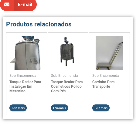
E-mail
Produtos relacionados
Sob Encomenda
Sob Encomenda
Sob Encomenda
Tanque Reator Para
Tanque Reator Para
Carrinho Para
Instalação Em
Cosméticos Polido
Transporte
Mezanino
Com Pés
Leia mais
Leia mais
Leia mais