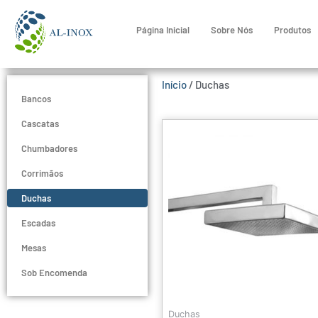
Página Inicial
Sobre Nós
Produtos
Início
/ Duchas
Bancos
Cascatas
Chumbadores
Corrimãos
Duchas
Escadas
Mesas
Sob Encomenda
Duchas