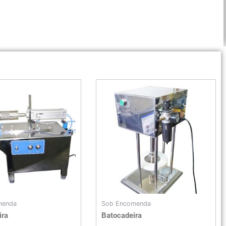
menda
Sob Encomenda
ira
Batocadeira