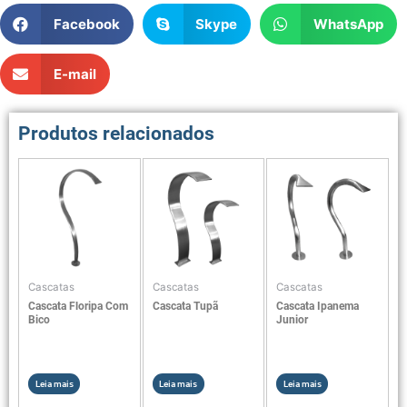
Facebook
Skype
WhatsApp
E-mail
Produtos relacionados
Cascatas
Cascatas
Cascatas
Cascata Floripa Com
Cascata Tupã
Cascata Ipanema
Bico
Junior
Leia mais
Leia mais
Leia mais