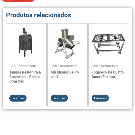
Produtos relacionados
Sob Encomenda
Sob Encomenda
Sob Encomenda
Tanque Reator Para
Misturador De Pó
Fogareiro De Quatro
Cosméticos Polido
em Y
Bocas Em Inox
Com Pés
Leia mais
Leia mais
Leia mais